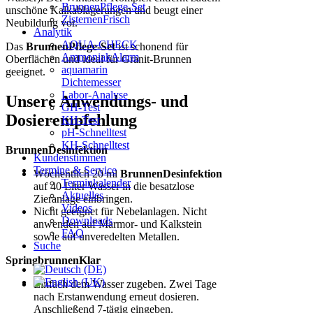
BrunnenPflege-Set
unschöne Kalkablagerungen und beugt einer
ZisternenFrisch
Neubildung vor.
Analytik
AQUA-CHECK
Das
BrunnenPflege-Set
ist schonend für
AmmoniakAlarm
Oberflächen und ideal für Granit-Brunnen
aquamarin
geeignet.
Dichtemesser
Labor-Analyse
Unsere Anwendungs- und
GH-Test
Dosierempfehlung
KH-Test
pH-Schnelltest
KH-Schnelltest
BrunnenDesinfektion
Kundenstimmen
Termine & Service
Wöchentlich 20 ml
BrunnenDesinfektion
Terminkalender
auf 40 Liter Wasser in die besatzlose
Aktuelles
Zieranlage einbringen.
Videos
Nicht geeignet für Nebelanlagen. Nicht
Downloads
anwenden auf Marmor- und Kalkstein
FAQ
sowie auf unveredelten Metallen.
Suche
SpringbrunnenKlar
Einfach dem Wasser zugeben. Zwei Tage
nach Erstanwendung erneut dosieren.
Anschließend 7-tägig eingeben.