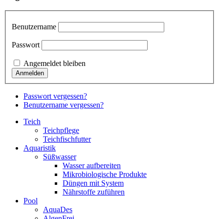
Benutzername
Passwort
Angemeldet bleiben
Passwort vergessen?
Benutzername vergessen?
Teich
Teichpflege
Teichfischfutter
Aquaristik
Süßwasser
Wasser aufbereiten
Mikrobiologische Produkte
Düngen mit System
Nährstoffe zuführen
Pool
AquaDes
AlgenFrei