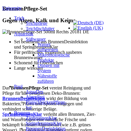
University
BrunnenPflege-Set
Teich
Gegen Algen, Kalk und Keime
Teichpflege
Teichfischfutter
Aquaristik
Süßwasser
Set bestehend aus BrunnenDesinfektion
Wasser
und SpringbrunnenKlar
aufbereiten
Für perlfrisches, hygienisch sauberes
Mikrobiologische
Brunnenwasser
Produkte
Schonend für Oberflächen
Düngen mit
Lange wirksam
System
Nährstoffe
zuführen
Pool
Das
BrunnenPflege-Set
vereint Reinigung und
AquaDes
Pflege für alle besatzlosen Deko-Brunnen:
AlgenFrei
BrunnenDesinfektion
wirkt der Bildung von
PlanschbeckenPflege-
Bakterien, Pilzen und Sporen entgegen und
Set
verhindert schmierige Beläge.
Brunnen
SpringbrunnenKlar
verleiht allen Brunnen, Zier-
ZierbrunnenKlar
und Wassertrögen eine natürliche Frische und
SpringbrunnenKlar
bekämpft wirksam Algenbefall (wie z.B. grünes
BrunnenDesinfektion
Wasser). Der Wirkstoff-Komplex entfernt zudem