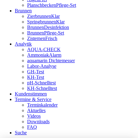
PlanschbeckenPflege-Set
Brunnen
ZierbrunnenKlar
SpringbrunnenKlar
BrunnenDesinfektion
BrunnenPflege-Set
ZisternenFrisch
Analytik
AQUA-CHECK
AmmoniakAlarm
aquamarin Dichtemesser
Labor-Analyse
GH-Test
KH-Test
pH-Schnelltest
KH-Schnelltest
Kundenstimmen
Termine & Service
Terminkalender
Aktuelles
Videos
Downloads
FAQ
Suche