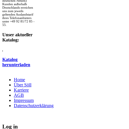
deutschen Netzen)
Kunden außerhalb
Deutschlands erreichen
uns zum jeweils
geltenden Auslandstarif
ihres Telefonanbieters
unter +49 92 81/72 85 -
55.
Unser aktueller
Katalog:
Katalog
herunterladen
Home
Über Söll
Karriere
AGB
Impressum
Datenschutzerklärung
Log in