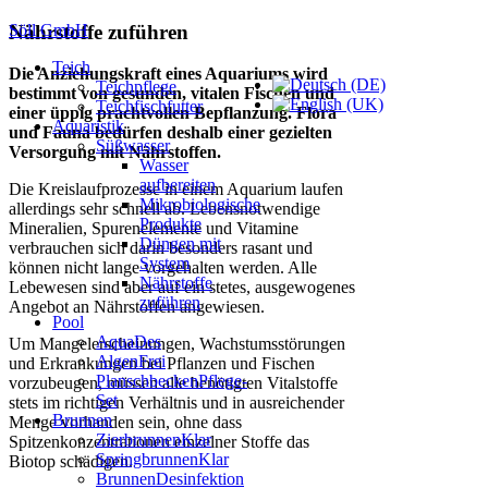
Söll GmbH
Nährstoffe zuführen
Teich
Die Anziehungskraft eines Aquariums wird
Teichpflege
bestimmt von gesunden, vitalen Fischen und
Teichfischfutter
einer üppig prachtvollen Bepflanzung. Flora
Aquaristik
und Fauna bedürfen deshalb einer gezielten
Süßwasser
Versorgung mit Nährstoffen.
Wasser
aufbereiten
Die Kreislaufprozesse in einem Aquarium laufen
Mikrobiologische
allerdings sehr schnell ab. Lebensnotwendige
Produkte
Mineralien, Spurenelemente und Vitamine
Düngen mit
verbrauchen sich darin besonders rasant und
System
können nicht lange vorgehalten werden. Alle
Nährstoffe
Lebewesen sind aber auf ein stetes, ausgewogenes
zuführen
Angebot an Nährstoffen angewiesen.
Pool
AquaDes
Um Mangelerscheinungen, Wachstumsstörungen
AlgenFrei
und Erkrankungen bei Pflanzen und Fischen
PlanschbeckenPflege-
vorzubeugen, müssen alle benötigten Vitalstoffe
Set
stets im richtigen Verhältnis und in ausreichender
Brunnen
Menge vorhanden sein, ohne dass
ZierbrunnenKlar
Spitzenkonzentrationen einzelner Stoffe das
SpringbrunnenKlar
Biotop schädigen.
BrunnenDesinfektion