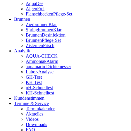
AquaDes
AlgenFrei
PlanschbeckenPflege-Set
Brunnen
ZierbrunnenKlar
SpringbrunnenKlar
BrunnenDesinfektion
BrunnenPflege-Set
ZisternenFrisch
Analytik
AQUA-CHECK
AmmoniakAlarm
aquamarin Dichtemesser
Labor-Analyse
GH-Test
KH-Test
pH-Schnelltest
KH-Schnelltest
Kundenstimmen
Termine & Service
Terminkalender
Aktuelles
Videos
Downloads
FAQ