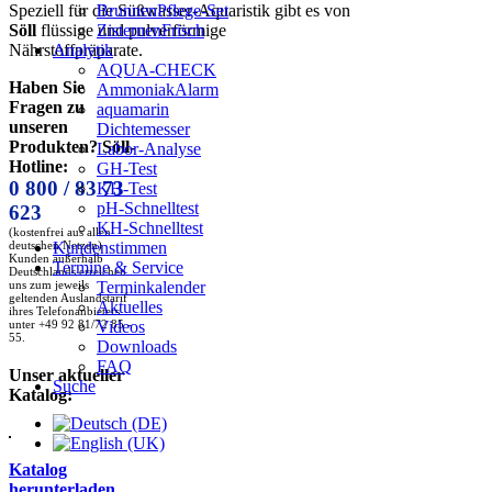
BrunnenPflege-Set
Speziell für die Süßwasser-Aquaristik gibt es von
ZisternenFrisch
Söll
flüssige und pulverförmige
Analytik
Nährstoffpräparate.
AQUA-CHECK
Haben Sie
AmmoniakAlarm
Fragen zu
aquamarin
unseren
Dichtemesser
Produkten? Söll-
Labor-Analyse
Hotline:
GH-Test
0 800 / 83 73
KH-Test
pH-Schnelltest
623
KH-Schnelltest
(kostenfrei aus allen
Kundenstimmen
deutschen Netzen)
Kunden außerhalb
Termine & Service
Deutschlands erreichen
Terminkalender
uns zum jeweils
geltenden Auslandstarif
Aktuelles
ihres Telefonanbieters
Videos
unter +49 92 81/72 85 -
55.
Downloads
FAQ
Unser aktueller
Suche
Katalog:
Katalog
herunterladen