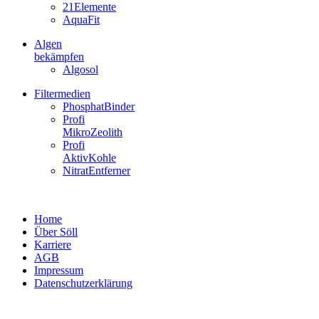
21Elemente
AquaFit
Algen
bekämpfen
Algosol
Filtermedien
PhosphatBinder
Profi
MikroZeolith
Profi
AktivKohle
NitratEntferner
Home
Über Söll
Karriere
AGB
Impressum
Datenschutzerklärung