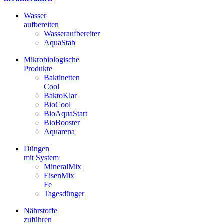
Wasser
aufbereiten
Wasseraufbereiter
AquaStab
Mikrobiologische
Produkte
Baktinetten
Cool
BaktoKlar
BioCool
BioAquaStart
BioBooster
Aquarena
Düngen
mit System
MineralMix
EisenMix
Fe
Tagesdünger
Nährstoffe
zuführen